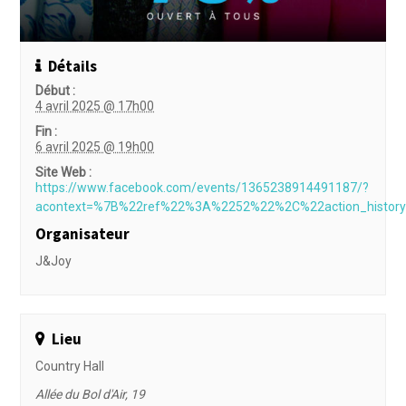
Détails
Début :
4 avril 2025 @ 17h00
Fin :
6 avril 2025 @ 19h00
Site Web :
https://www.facebook.com/events/1365238914491187/?
acontext=%7B%22ref%22%3A%2252%22%2C%22action_hist
Organisateur
J&Joy
Lieu
Country Hall
Allée du Bol d'Air, 19